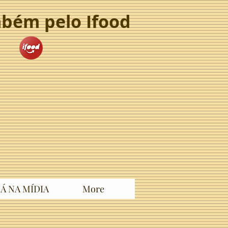
bém pelo Ifood
Á NA MÍDIA
More